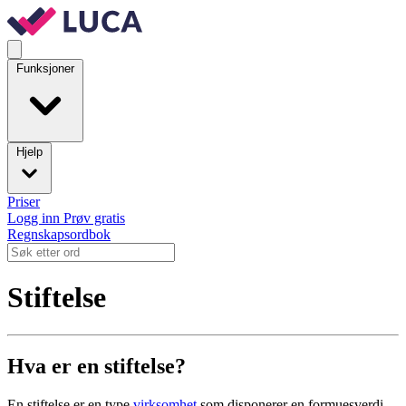
Funksjoner
Hjelp
Priser
Logg inn
Prøv gratis
Regnskapsordbok
Stiftelse
Hva er en stiftelse?
En stiftelse er en type
virksomhet
som disponerer en formuesverdi