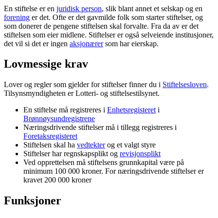
En stiftelse er en
juridisk person
, slik blant annet et selskap og en
forening
er det. Ofte er det gavmilde folk som starter stiftelser, og
som donerer de pengene stiftelsen skal forvalte. Fra da av er det
stiftelsen som eier midlene. Stiftelser er også selveiende institusjoner,
det vil si det er ingen
aksjonærer
som har eierskap.
Lovmessige krav
Lover og regler som gjelder for stiftelser finner du i
Stiftelsesloven
.
Tilsynsmyndigheten er Lotteri- og stiftelsestilsynet.
En stiftelse må registreres i
Enhetsregisteret
i
Brønnøysundregistrene
Næringsdrivende stiftelser må i tillegg registreres i
Foretaksregisteret
Stiftelsen skal ha
vedtekter
og et valgt styre
Stiftelser har regnskapsplikt og
revisjonsplikt
Ved opprettelsen må stiftelsens grunnkapital være på
minimum 100 000 kroner. For næringsdrivende stiftelser er
kravet 200 000 kroner
Funksjoner