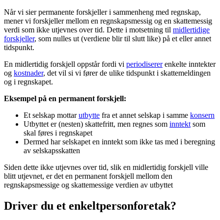
Når vi sier permanente forskjeller i sammenheng med regnskap,
mener vi forskjeller mellom en regnskapsmessig og en skattemessig
verdi som ikke utjevnes over tid. Dette i motsetning til
midlertidige
forskjeller
, som nulles ut (verdiene blir til slutt like) på et eller annet
tidspunkt.
En midlertidig forskjell oppstår fordi vi
periodiserer
enkelte inntekter
og
kostnader
, det vil si vi fører de ulike tidspunkt i skattemeldingen
og i regnskapet.
Eksempel på en permanent forskjell:
Et selskap mottar
utbytte
fra et annet selskap i samme
konsern
Utbyttet er (nesten) skattefritt, men regnes som
inntekt
som
skal føres i regnskapet
Dermed har selskapet en inntekt som ikke tas med i beregning
av selskapsskatten
Siden dette ikke utjevnes over tid, slik en midlertidig forskjell ville
blitt utjevnet, er det en permanent forskjell mellom den
regnskapsmessige og skattemessige verdien av utbyttet
Driver du et enkeltpersonforetak?