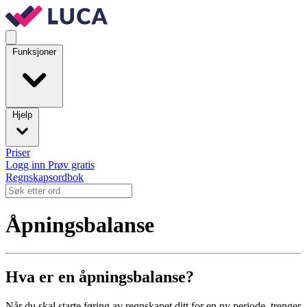
Funksjoner
Hjelp
Priser
Logg inn
Prøv gratis
Regnskapsordbok
Åpningsbalanse
Hva er en åpningsbalanse?
Når du skal starte føring av regnskapet ditt for en ny periode, trenger