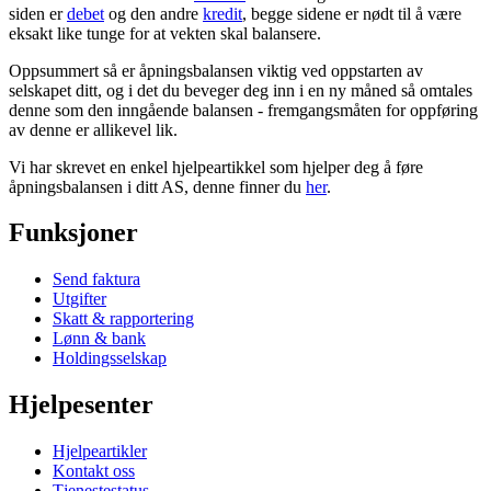
siden er
debet
og den andre
kredit
, begge sidene er nødt til å være
eksakt like tunge for at vekten skal balansere.
Oppsummert så er åpningsbalansen viktig ved oppstarten av
selskapet ditt, og i det du beveger deg inn i en ny måned så omtales
denne som den inngående balansen - fremgangsmåten for oppføring
av denne er allikevel lik.
Vi har skrevet en enkel hjelpeartikkel som hjelper deg å føre
åpningsbalansen i ditt AS, denne finner du
her
.
Funksjoner
Send faktura
Utgifter
Skatt & rapportering
Lønn & bank
Holdingsselskap
Hjelpesenter
Hjelpeartikler
Kontakt oss
Tjenestestatus