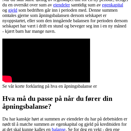
du en oversikt over sum av
eiendeler
samtidig sum av
egenkapital
og
gjeld
som bedriften går inn i perioden med. Denne summen
omtales gjerne som åpningsbalansen dersom selskapet er
nyoppstartet, eller som den inngående balansen for perioden dersom
selskapet har vært i drift en stund og beveger seg inn i en ny måned
- kjært barn har mange navn.
Se vår korte forklaring på hva en åpningsbalanse er
Hva må du passe på når du fører din
åpningsbalanse?
Du har kanskje hørt at summen av eiendeler du har på debetsiden er
nødt til å matche summen av egenkapital og gjeld på kreditsiden for
at det skal kunne kalles en
balanse
. Se for deg en vekt - den ene