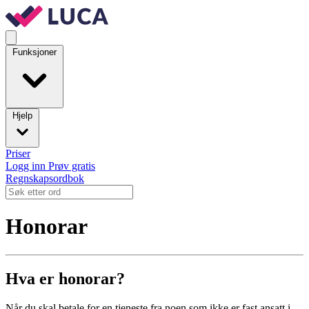
Funksjoner
Hjelp
Priser
Logg inn
Prøv gratis
Regnskapsordbok
Honorar
Hva er honorar?
Når du skal betale for en tjeneste fra noen som ikke er fast ansatt i