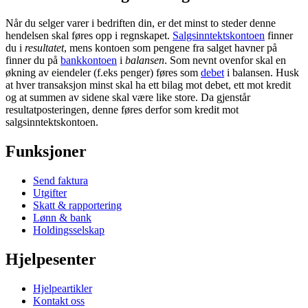
Når du selger varer i bedriften din, er det minst to steder denne
hendelsen skal føres opp i regnskapet.
Salgsinntektskontoen
finner
du i
resultatet
, mens kontoen som pengene fra salget havner på
finner du på
bankkontoen
i
balansen
. Som nevnt ovenfor skal en
økning av eiendeler (f.eks penger) føres som
debet
i balansen. Husk
at hver transaksjon minst skal ha ett bilag mot debet, ett mot kredit
og at summen av sidene skal være like store. Da gjenstår
resultatposteringen, denne føres derfor som kredit mot
salgsinntektskontoen.
Funksjoner
Send faktura
Utgifter
Skatt & rapportering
Lønn & bank
Holdingsselskap
Hjelpesenter
Hjelpeartikler
Kontakt oss