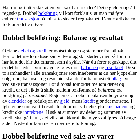
Har du hørt uttrykket at enhver sak har to sider? Dette gjelder også i
regnskap. Dobbel
bokføring
vil kort forklart si at man må føre
enhver
transaksjon
på minst to steder i regnskapet. Denne artikkelen
forklarer dette nøyere.
Dobbel bokføring: Balanse og resultat
Ordene
debet og kredit
er motsetninger og stammer fra latinsk.
Forholdet mellom disse kan virke ulogisk i starten, men så fort du
har lært det blir det omtrent som å sykle. Når du fører regnskapet ditt
er det to steder hvor bilagene føres mot:
balansen
og
resultatet
. Disse
to samhandler i alle transaksjoner som innebærer at du har kjøpt eller
solgt noe, balansen og resultatet skal derfor ha minst ett
bilag
hver
ved slike transaksjoner. For å forstå forholdet mellom debet og
kredit, er det viktig å skille mellom bokføring på
balansen
og
bokføring på
resultatet
. Regelen er at debet i balansen betyr økning
av
eiendeler
og reduksjon av
gjeld
, mens
kredit
gjør det motsatte. I
føringene som går til resultatet derimot, vil debet øke
kostnadene
og
kredit øke
inntektene
. Husk at summen av debet og summen av
kredit skal gå i null, det vil si at akkurat like mye skal føres på begge
sider. Nedenfor kommer en nærmere forklaring.
Dobbel bokføring ved salg av varer