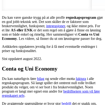
Du kan være ganske trygg på at alle proffe
regnskapsprogram
gjør
en god jobb teknisk sett. Det som skiller de er faktorer som
brukervennlighet, funksjoner,
integrasjoner
, og ikke minst pris. For
et lite
AS eller ENK
er det som regel om å gjøre å finne en løsning
som er både enkel og rimelig. Her sammenligner vi
Conta vs Uni
Economy
. Les videre, så finner du ut om løsningene passer for deg.
Artikkelen oppdateres jevnlig for å få med eventuelle endringer i
priser og funksjonalitet.
Sist oppdatert august 2022.
Conta og Uni Economy
Du kan naturligvis føre
bilag
og sende eller motta
faktura
i alle
regnskapsprogram. Så langt spiller det omtrent null rolle hvilket
produkt du velger, om vi ser bort i fra brukervennlighet. Noen
program er langt mer egnet enn andre for
bedriftseiere som vil føre
regnskapet selv
.
De avgjørende spørsmålene er hvor stor
bedrift
det er snakk om,