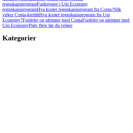
regnskapsprogram
Funksjoner i Uni Economy
regnskapsprogram
Hva koster regnskapsprogram fra Conta?
Slik
virker Conta-kreditt
Hva koster regnskapsprogram fra Uni
Economy?
Fordeler og ulemper med Conta
Fordeler og ulemper med
Uni Economy
Prøv flere før du velger
Kategorier