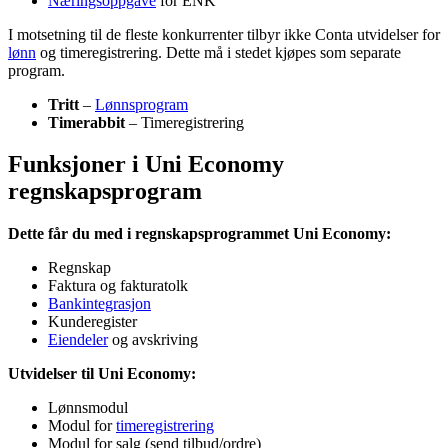
Næringsoppgave
for ENK
I motsetning til de fleste konkurrenter tilbyr ikke Conta utvidelser for
lønn
og timeregistrering. Dette må i stedet kjøpes som separate
program.
Tritt
–
Lønnsprogram
Timerabbit
– Timeregistrering
Funksjoner i Uni Economy
regnskapsprogram
Dette får du med i regnskapsprogrammet Uni Economy:
Regnskap
Faktura og fakturatolk
Bankintegrasjon
Kunderegister
Eiendeler
og avskriving
Utvidelser til Uni Economy:
Lønnsmodul
Modul for
timeregistrering
Modul for salg (send tilbud/ordre)