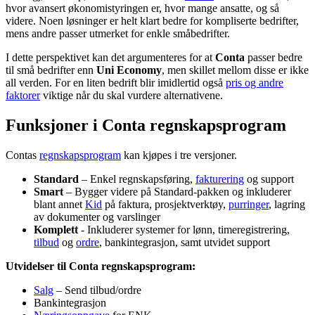
hvor avansert økonomistyringen er, hvor mange ansatte, og så
videre. Noen løsninger er helt klart bedre for kompliserte bedrifter,
mens andre passer utmerket for enkle småbedrifter.
I dette perspektivet kan det argumenteres for at
Conta
passer bedre
til små bedrifter enn
Uni Economy
, men skillet mellom disse er ikke
all verden. For en liten bedrift blir imidlertid også
pris og andre
faktorer
viktige når du skal vurdere alternativene.
Funksjoner i Conta regnskapsprogram
Contas
regnskapsprogram
kan kjøpes i tre versjoner.
Standard
– Enkel regnskapsføring,
fakturering
og support
Smart
– Bygger videre på Standard-pakken og inkluderer
blant annet
Kid
på faktura, prosjektverktøy,
purringer
, lagring
av dokumenter og varslinger
Komplett
- Inkluderer systemer for lønn, timeregistrering,
tilbud
og
ordre
, bankintegrasjon, samt utvidet support
Utvidelser til Conta regnskapsprogram:
Salg
– Send tilbud/ordre
Bankintegrasjon