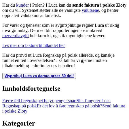
Har du
kunder
i Polen? I Luca kan du
sende faktura i polske Zloty
om du vil. Systemet støtter alle de vanligste
valutaene
, og henter
oppdatert valutakurs automatisk.
For varer og tjenester som er avgiftspliktige regner Luca ut riktig
mva-grunnlag. Dermed blir rapporteringen av innkrevd
merverdiavgift
helt korrekt, og slik myndighetene krever.
Les mer om faktura til utlandet her
Har du prøvd ut Luca Regnskap på polsk allerede, og kanskje
funnet en feil i oversettelsen? I så fall tar vi gjerne imot en
tilbakemelding – du finner oss i chatten!
Wypróbuj Luca za darmo przez 30 dni!
Innholdsfortegnelse
Færre feil i regnskapet betyr penger spart
Slik fungerer Luca
Regnskap på polsk
Er det lov å føre regnskap på polsk?
Send faktura
i polske Zloty
Kategorier