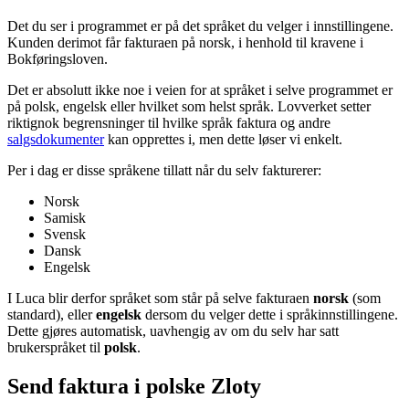
Det du ser i programmet er på det språket du velger i innstillingene.
Kunden derimot får fakturaen på norsk, i henhold til kravene i
Bokføringsloven.
Det er absolutt ikke noe i veien for at språket i selve programmet er
på polsk, engelsk eller hvilket som helst språk. Lovverket setter
riktignok begrensninger til hvilke språk faktura og andre
salgsdokumenter
kan opprettes i, men dette løser vi enkelt.
Per i dag er disse språkene tillatt når du selv fakturerer:
Norsk
Samisk
Svensk
Dansk
Engelsk
I Luca blir derfor språket som står på selve fakturaen
norsk
(som
standard), eller
engelsk
dersom du velger dette i språkinnstillingene.
Dette gjøres automatisk, uavhengig av om du selv har satt
brukerspråket til
polsk
.
Send faktura i polske Zloty