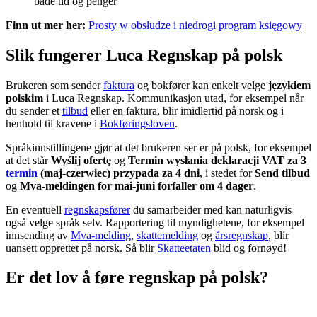
både tid og penger
Finn ut mer her:
Prosty w obsłudze i niedrogi program księgowy
Slik fungerer Luca Regnskap på polsk
Brukeren som sender
faktura
og bokfører kan enkelt velge
językiem
polskim
i Luca Regnskap. Kommunikasjon utad, for eksempel når
du sender et
tilbud
eller en faktura, blir imidlertid på norsk og i
henhold til kravene i
Bokføringsloven
.
Språkinnstillingene gjør at det brukeren ser er på polsk, for eksempel
at det står
Wyślij ofertę
og
Termin wysłania deklaracji VAT za 3
termin
(maj-czerwiec) przypada za 4 dni
, i stedet for
Send tilbud
og
Mva-meldingen for mai-juni forfaller om 4 dager
.
En eventuell
regnskapsfører
du samarbeider med kan naturligvis
også velge språk selv. Rapportering til myndighetene, for eksempel
innsending av
Mva-melding
,
skattemelding
og
årsregnskap
, blir
uansett opprettet på norsk. Så blir
Skatteetaten
blid og fornøyd!
Er det lov å føre regnskap på polsk?