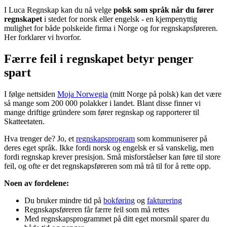
I Luca Regnskap kan du nå velge
polsk som språk når du fører
regnskapet
i stedet for norsk eller engelsk - en kjempenyttig
mulighet for både polskeide firma i Norge og for regnskapsføreren.
Her forklarer vi hvorfor.
Færre feil i regnskapet betyr penger
spart
I følge nettsiden
Moja Norwegia
(mitt Norge på polsk) kan det være
så mange som 200 000 polakker i landet. Blant disse finner vi
mange driftige gründere som fører regnskap og rapporterer til
Skatteetaten.
Hva trenger de? Jo, et
regnskapsprogram
som kommuniserer på
deres eget språk. Ikke fordi norsk og engelsk er så vanskelig, men
fordi regnskap krever presisjon. Små misforståelser kan føre til store
feil, og ofte er det regnskapsføreren som må trå til for å rette opp.
Noen av fordelene:
Du bruker mindre tid på
bokføring
og
fakturering
Regnskapsføreren får færre feil som må rettes
Med regnskapsprogrammet på ditt eget morsmål sparer du