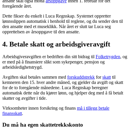
ansatte skal også motta
årsoppgave
innen 1. februar for det
foregående året.
Dette fikser du enkelt i Luca Regnskap. Systemet oppretter
lønnsslippen automatisk i henhold til reglene, og du sender den til
den ansatte med et museklikk. Når året er slutt tar Luca seg
opprettelsen av årsoppgave til den ansatte.
4. Betale skatt og arbeidsgiveravgift
Arbeidsgiveravgiften er bedriften din sitt bidrag til
Folketrygden
, og
er med på å finansiere slikt som sykepenger, pensjon og
arbeidsledighetstrygd.
Avgiften skal betales sammen med
forskuddstrekk
for
skatt
til
kemneren den 15. hver andre måned, og gjelder da avgift og skatt
for de to foregående månedene. Luca Regnskap beregner
automatisk dette når du kjører lønn, og hjelper deg med å få betalt
skatter og avgifter i tide.
Virksomheter innen forsikring og finans
må i tillegg betale
finansskatt
.
Du må ha egen skattetrekkskonto