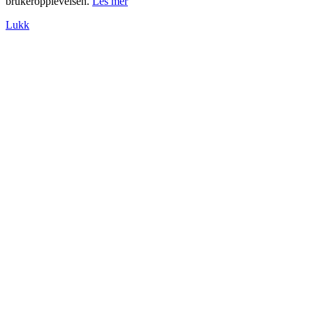
brukeropplevelsen.
Les mer
Lukk