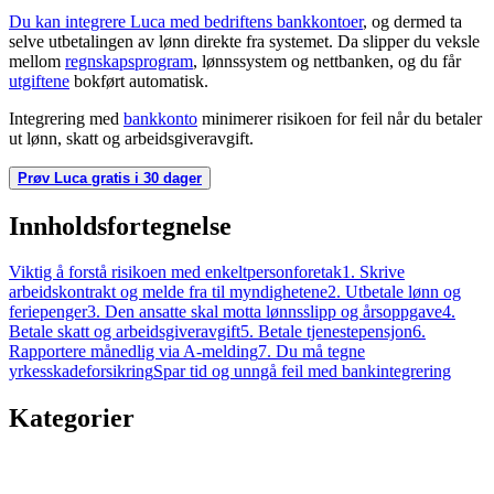
Du kan integrere Luca med bedriftens bankkontoer
, og dermed ta
selve utbetalingen av lønn direkte fra systemet. Da slipper du veksle
mellom
regnskapsprogram
, lønnssystem og nettbanken, og du får
utgiftene
bokført automatisk.
Integrering med
bankkonto
minimerer risikoen for feil når du betaler
ut lønn, skatt og arbeidsgiveravgift.
Prøv Luca gratis i 30 dager
Innholdsfortegnelse
Viktig å forstå risikoen med enkeltpersonforetak
1. Skrive
arbeidskontrakt og melde fra til myndighetene
2. Utbetale lønn og
feriepenger
3. Den ansatte skal motta lønnsslipp og årsoppgave
4.
Betale skatt og arbeidsgiveravgift
5. Betale tjenestepensjon
6.
Rapportere månedlig via A-melding
7. Du må tegne
yrkesskadeforsikring
Spar tid og unngå feil med bankintegrering
Kategorier