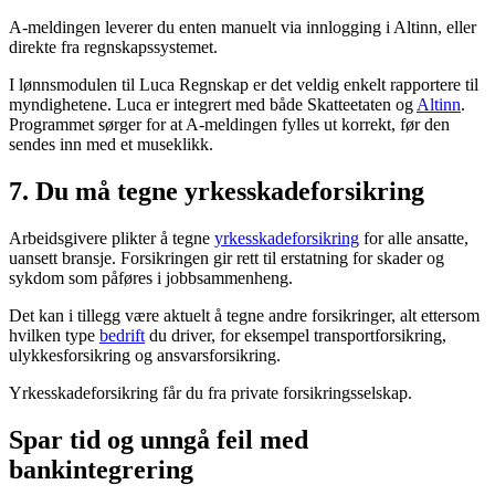
A-meldingen leverer du enten manuelt via innlogging i Altinn, eller
direkte fra regnskapssystemet.
I lønnsmodulen til Luca Regnskap er det veldig enkelt rapportere til
myndighetene. Luca er integrert med både Skatteetaten og
Altinn
.
Programmet sørger for at A-meldingen fylles ut korrekt, før den
sendes inn med et museklikk.
7. Du må tegne yrkesskadeforsikring
Arbeidsgivere plikter å tegne
yrkesskadeforsikring
for alle ansatte,
uansett bransje. Forsikringen gir rett til erstatning for skader og
sykdom som påføres i jobbsammenheng.
Det kan i tillegg være aktuelt å tegne andre forsikringer, alt ettersom
hvilken type
bedrift
du driver, for eksempel transportforsikring,
ulykkesforsikring og ansvarsforsikring.
Yrkesskadeforsikring får du fra private forsikringsselskap.
Spar tid og unngå feil med
bankintegrering