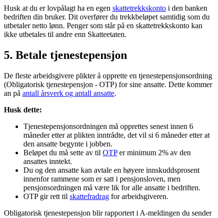
Husk at du er lovpålagt ha en egen
skattetrekkskonto
i den banken
bedriften din bruker. Dit overfører du trekkbeløpet samtidig som du
utbetaler netto lønn. Penger som står på en skattetrekkskonto kan
ikke utbetales til andre enn Skatteetaten.
5. Betale tjenestepensjon
De fleste arbeidsgivere plikter å opprette en tjenestepensjonsordning
(Obligatorisk tjenestepensjon - OTP) for sine ansatte. Dette kommer
an på
antall årsverk og antall ansatte
.
Husk dette:
Tjenestepensjonsordningen må opprettes senest innen 6
måneder etter at plikten inntrådte, det vil si 6 måneder etter at
den ansatte begynte i jobben.
Beløpet du må sette av til
OTP
er minimum 2% av den
ansattes inntekt.
Du og den ansatte kan avtale en høyere innskuddsprosent
innenfor rammene som er satt i pensjonsloven, men
pensjonsordningen må være lik for alle ansatte i bedriften.
OTP gir rett til
skattefradrag
for arbeidsgiveren.
Obligatorisk tjenestepensjon blir rapportert i A-meldingen du sender