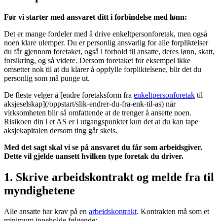
Før vi starter med ansvaret ditt i forbindelse med lønn:
Det er mange fordeler med å drive enkeltpersonforetak, men også
noen klare ulemper. Du er personlig ansvarlig for alle forpliktelser
du får gjennom foretaket, også i forhold til ansatte, deres lønn, skatt,
forsikring, og så videre. Dersom foretaket for eksempel ikke
omsetter nok til at du klarer å oppfylle forpliktelsene, blir det du
personlig som må punge ut.
De fleste velger å [endre foretaksform fra
enkeltpersonforetak
til
aksjeselskap](/oppstart/slik-endrer-du-fra-enk-til-as) når
virksomheten blir så omfattende at de trenger å ansette noen.
Risikoen din i et AS er i utgangspunktet kun det at du kan tape
aksjekapitalen dersom ting går skeis.
Med det sagt skal vi se på ansvaret du får som arbeidsgiver.
Dette vil gjelde uansett hvilken type foretak du driver.
1. Skrive arbeidskontrakt og melde fra til
myndighetene
Alle ansatte har krav på en
arbeidskontrakt
. Kontrakten må som et
minimum inneholde følgende: