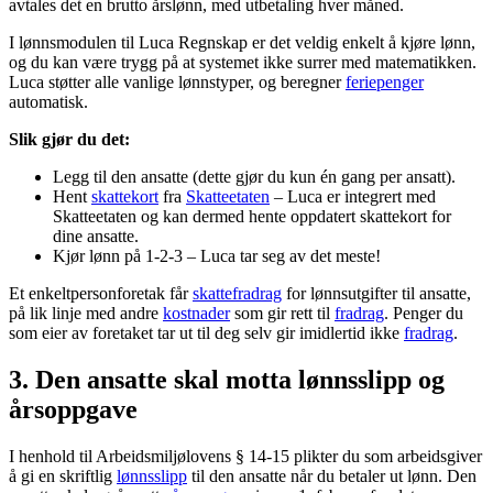
avtales det en brutto årslønn, med utbetaling hver måned.
I lønnsmodulen til Luca Regnskap er det veldig enkelt å kjøre lønn,
og du kan være trygg på at systemet ikke surrer med matematikken.
Luca støtter alle vanlige lønnstyper, og beregner
feriepenger
automatisk.
Slik gjør du det:
Legg til den ansatte (dette gjør du kun én gang per ansatt).
Hent
skattekort
fra
Skatteetaten
– Luca er integrert med
Skatteetaten og kan dermed hente oppdatert skattekort for
dine ansatte.
Kjør lønn på 1-2-3 – Luca tar seg av det meste!
Et enkeltpersonforetak får
skattefradrag
for lønnsutgifter til ansatte,
på lik linje med andre
kostnader
som gir rett til
fradrag
. Penger du
som eier av foretaket tar ut til deg selv gir imidlertid ikke
fradrag
.
3. Den ansatte skal motta lønnsslipp og
årsoppgave
I henhold til Arbeidsmiljølovens § 14-15 plikter du som arbeidsgiver
å gi en skriftlig
lønnsslipp
til den ansatte når du betaler ut lønn. Den