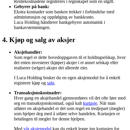
Rentekostnadene registreres i regnskapet som en utgift.
Gebyrer på bank:
Ekstra kostnader som banken trekker i forbindelse med
administrasjon og oppfølging av bankkonto.
Luca Holding håndterer bankgebyrer automatisk i
bankavstemmingen.
4. Kjøp og salg av aksjer
Aksjehandler:
Som regel er dette hovedoppgaven til et holdingselskap, hvor
det enten investerer (kjøper) aksjer i et annet selskap eller
realiserer (selger) aksjer det allerede eier.
I Luca Holding bruker du en egen aksjemodul for å enkelt
registrere kjøp og
salg
.
Transaksjonskostnader:
Hver gang en aksjehandel gjennomføres vil det ofte føre med
seg en transaksjonskostnad, også kalt
kurtasje
. Når man
utfører en aksjehandel er det som regel en tredjepart (megler)
som hjelper deg med å utføre selve handelen. Kurtasjen er
betalingen til megler for denne hjelpen.
Med
vår aksjemodul
kan du enkelt legge inn kurtasjen for