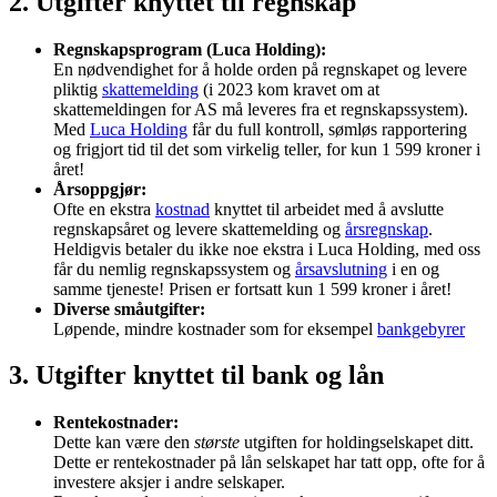
2. Utgifter knyttet til regnskap
Regnskapsprogram (Luca Holding):
En nødvendighet for å holde orden på regnskapet og levere
pliktig
skattemelding
(i 2023 kom kravet om at
skattemeldingen for AS må leveres fra et regnskapssystem).
Med
Luca Holding
får du full kontroll, sømløs rapportering
og frigjort tid til det som virkelig teller, for kun 1 599 kroner i
året!
Årsoppgjør:
Ofte en ekstra
kostnad
knyttet til arbeidet med å avslutte
regnskapsåret og levere skattemelding og
årsregnskap
.
Heldigvis betaler du ikke noe ekstra i Luca Holding, med oss
får du nemlig regnskapssystem og
årsavslutning
i en og
samme tjeneste! Prisen er fortsatt kun 1 599 kroner i året!
Diverse småutgifter:
Løpende, mindre kostnader som for eksempel
bankgebyrer
3. Utgifter knyttet til bank og lån
Rentekostnader:
Dette kan være den
største
utgiften for holdingselskapet ditt.
Dette er rentekostnader på lån selskapet har tatt opp, ofte for å
investere aksjer i andre selskaper.