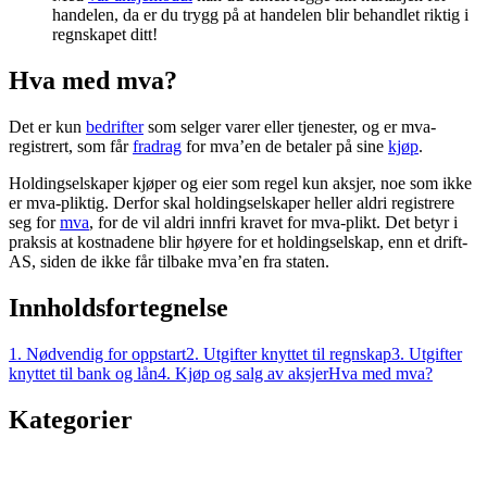
handelen, da er du trygg på at handelen blir behandlet riktig i
regnskapet ditt!
Hva med mva?
Det er kun
bedrifter
som selger varer eller tjenester, og er mva-
registrert, som får
fradrag
for mva’en de betaler på sine
kjøp
.
Holdingselskaper kjøper og eier som regel kun aksjer, noe som ikke
er mva-pliktig. Derfor skal holdingselskaper heller aldri registrere
seg for
mva
, for de vil aldri innfri kravet for mva-plikt. Det betyr i
praksis at kostnadene blir høyere for et holdingselskap, enn et drift-
AS, siden de ikke får tilbake mva’en fra staten.
Innholdsfortegnelse
1. Nødvendig for oppstart
2. Utgifter knyttet til regnskap
3. Utgifter
knyttet til bank og lån
4. Kjøp og salg av aksjer
Hva med mva?
Kategorier