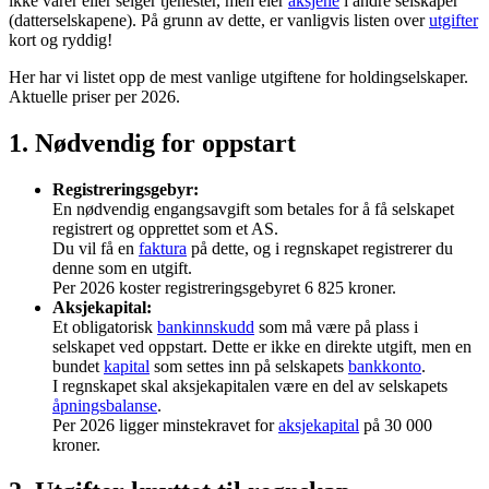
ikke varer eller selger tjenester, men eier
aksjene
i andre selskaper
(datterselskapene). På grunn av dette, er vanligvis listen over
utgifter
kort og ryddig!
Her har vi listet opp de mest vanlige utgiftene for holdingselskaper.
Aktuelle priser per 2026.
1. Nødvendig for oppstart
Registreringsgebyr:
En nødvendig engangsavgift som betales for å få selskapet
registrert og opprettet som et AS.
Du vil få en
faktura
på dette, og i regnskapet registrerer du
denne som en utgift.
Per 2026 koster registreringsgebyret 6 825 kroner.
Aksjekapital:
Et obligatorisk
bankinnskudd
som må være på plass i
selskapet ved oppstart. Dette er ikke en direkte utgift, men en
bundet
kapital
som settes inn på selskapets
bankkonto
.
I regnskapet skal aksjekapitalen være en del av selskapets
åpningsbalanse
.
Per 2026 ligger minstekravet for
aksjekapital
på 30 000
kroner.