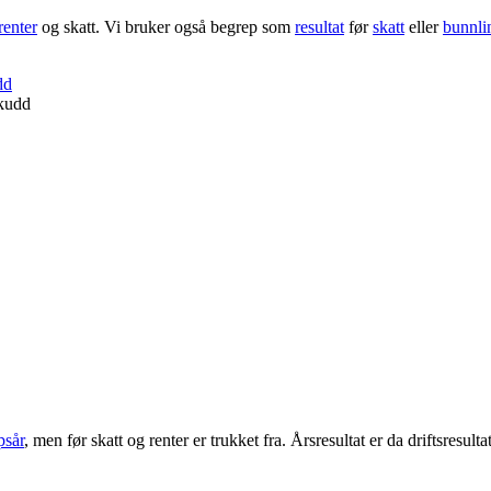
renter
og skatt. Vi bruker også begrep som
resultat
før
skatt
eller
bunnli
dd
skudd
psår
, men før skatt og renter er trukket fra. Årsresultat er da driftsresult