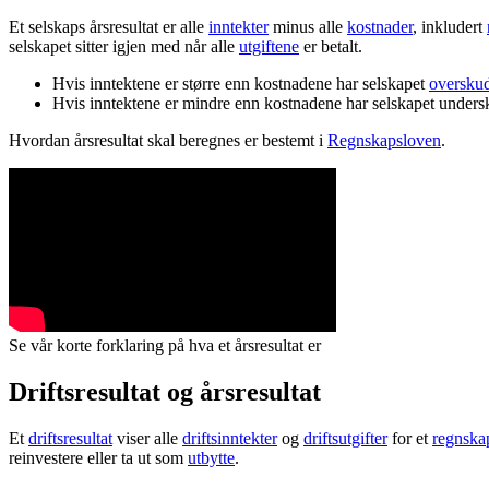
Et selskaps årsresultat er alle
inntekter
minus alle
kostnader
, inkludert
selskapet sitter igjen med når alle
utgiftene
er betalt.
Hvis inntektene er større enn kostnadene har selskapet
oversku
Hvis inntektene er mindre enn kostnadene har selskapet under
Hvordan årsresultat skal beregnes er bestemt i
Regnskapsloven
.
Se vår korte forklaring på hva et årsresultat er
Driftsresultat og årsresultat
Et
driftsresultat
viser alle
driftsinntekter
og
driftsutgifter
for et
regnska
reinvestere eller ta ut som
utbytte
.