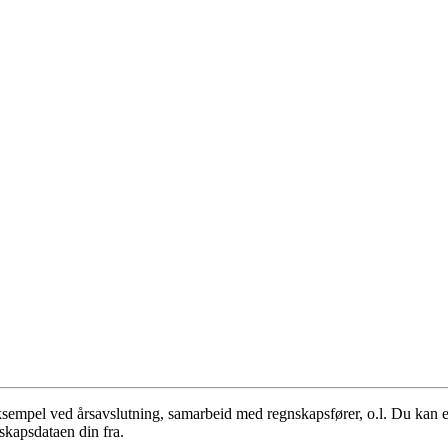
empel ved årsavslutning, samarbeid med regnskapsfører, o.l. Du kan eksp
skapsdataen din fra.