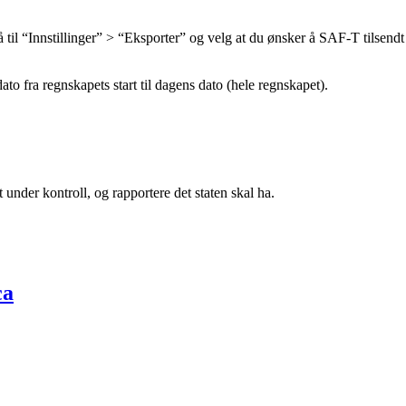
Gå til “Innstillinger” > “Eksporter” og velg at du ønsker å SAF-T tilse
dato fra regnskapets start til dagens dato (hele regnskapet).
under kontroll, og rapportere det staten skal ha.
ca