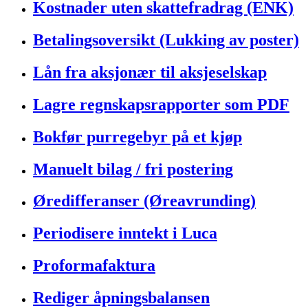
Kostnader uten skattefradrag (ENK)
Betalingsoversikt (Lukking av poster)
Lån fra aksjonær til aksjeselskap
Lagre regnskapsrapporter som PDF
Bokfør purregebyr på et kjøp
Manuelt bilag / fri postering
Øredifferanser (Øreavrunding)
Periodisere inntekt i Luca
Proformafaktura
Rediger åpningsbalansen