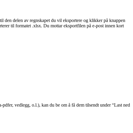
til den delen av regnskapet du vil eksportere og klikker på knappen
rer til formatet .xlsx. Du mottar eksportfilen på e-post innen kort
ura-pdfer, vedlegg, o.l.), kan du be om å få dem tilsendt under “Last ned