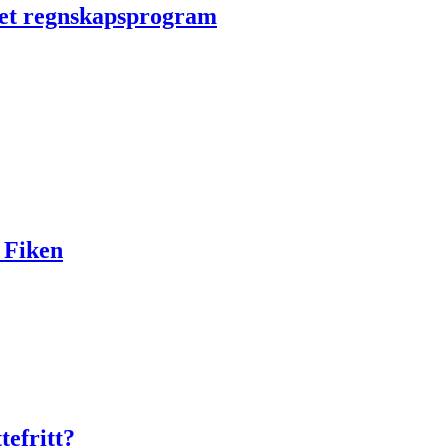
net regnskapsprogram
i Fiken
tefritt?