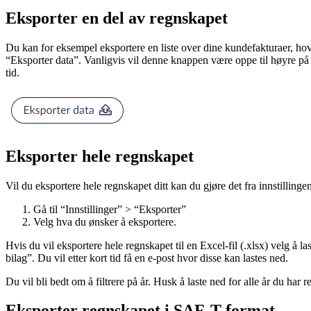
Eksporter en del av regnskapet
Du kan for eksempel eksportere en liste over dine kundefakturaer, hov
“Eksporter data”. Vanligvis vil denne knappen være oppe til høyre på 
tid.
Eksporter hele regnskapet
Vil du eksportere hele regnskapet ditt kan du gjøre det fra innstillinge
Gå til “Innstillinger” > “Eksporter”
Velg hva du ønsker å eksportere.
Hvis du vil eksportere hele regnskapet til en Excel-fil (.xlsx) velg å l
bilag”. Du vil etter kort tid få en e-post hvor disse kan lastes ned.
Du vil bli bedt om å filtrere på år. Husk å laste ned for alle år du har 
Eksporter regnskapet i SAF-T-format