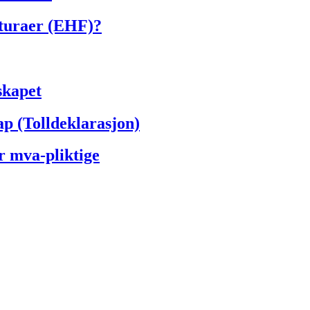
kturaer (EHF)?
skapet
ap (Tolldeklarasjon)
r mva-pliktige