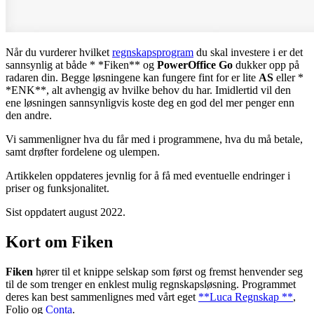
Når du vurderer hvilket
regnskapsprogram
du skal investere i er det
sannsynlig at både * *Fiken** og
PowerOffice Go
dukker opp på
radaren din. Begge løsningene kan fungere fint for er lite
AS
eller *
*ENK**, alt avhengig av hvilke behov du har. Imidlertid vil den
ene løsningen sannsynligvis koste deg en god del mer penger enn
den andre.
Vi sammenligner hva du får med i programmene, hva du må betale,
samt drøfter fordelene og ulempen.
Artikkelen oppdateres jevnlig for å få med eventuelle endringer i
priser og funksjonalitet.
Sist oppdatert august 2022.
Kort om Fiken
Fiken
hører til et knippe selskap som først og fremst henvender seg
til de som trenger en enklest mulig regnskapsløsning. Programmet
deres kan best sammenlignes med vårt eget
**Luca Regnskap **
,
Folio og
Conta
.