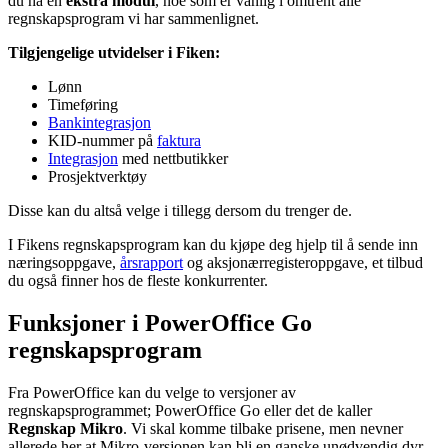
du ha en
ekstra modul
, noe som er vanlig i omtrent alle
regnskapsprogram vi har sammenlignet.
Tilgjengelige utvidelser i Fiken:
Lønn
Timeføring
Bankintegrasjon
KID-nummer på
faktura
Integrasjon
med nettbutikker
Prosjektverktøy
Disse kan du altså velge i tillegg dersom du trenger de.
I Fikens regnskapsprogram kan du kjøpe deg hjelp til å sende inn
næringsoppgave,
årsrapport
og aksjonærregisteroppgave, et tilbud
du også finner hos de fleste konkurrenter.
Funksjoner i PowerOffice Go
regnskapsprogram
Fra PowerOffice kan du velge to versjoner av
regnskapsprogrammet; PowerOffice Go eller det de kaller
Regnskap Mikro
. Vi skal komme tilbake prisene, men nevner
allerede her at Mikro-versjonen kan bli en ganske unødvendig dyr