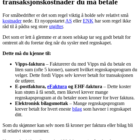
transaksjonskostnader du må betale
For småbedrifter er det som regel viktig å holde selv relativt små
kostnader
nede. Et nyoppstartet
AS
eller
ENK
har som regel ikke
råd til å pådra seg store
utgifter
.
Det som er lett å glemme er at noen selskap tar seg godt betalt for
omtrent alt du foretar deg når du sysler med regnskapet.
Dette må du kjenne til:
Vipps-faktura
– Fakturerer du med Vipps må du betale en
liten sum (ofte 5 kroner), uansett hvilket regnskapsprogram du
velger. Dette fordi Vipps selv krever betalt for transaksjonen
de utfører.
E-postfaktura,
eFaktura
og EHF-faktura
– Dette koster
kun strøm å få sendt, men likevel krever mange
regnskapsprogram at du betaler noen kroner for hver faktura.
Elektronisk bilagsmottak
– Mange regnskapsprogram
krever betalt for hvert eneste
bilag
som havner i regnskapet
ditt.
Som du skjønner kan selv noen få kroner per faktura eller bilag bli
til relativt store summer.