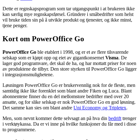
Dette er regnskapsprogram som tar utgangspunkt i at brukeren ikke
kan særlig mye regnskapsførsel. Gründere i småbedrifter som helst
vil bruke tiden sin på å utvikle produkt og tjenester, og ikke minst,
tjene penger.
Kort om PowerOffice Go
PowerOffice Go
ble etablert i 1998, og er et av flere tilsvarende
selskap som er kjøpt opp og eiet av gigantkonsernet
Visma
. De
lager god programvare, det skal de ha, og har mottatt priser for noen
av produktene de tilbyr. Den store styrken til PowerOffice Go ligger
i integrasjonsmulighetene.
Løsningen PowerOffice Go er brukervennlig nok for de fleste, men
samtidig ikke like forenklet som blant andre Fiken og Luca. Blant
abonnentene finner du en del mellomstore bedrifter med over 20
ansatte, og for slike selskap er nok PowerOffice Go en god løsning.
Det samme kan sies om blant andre
Uni Economy og Tripletex
.
Men, som nevnt kommer dette selvsagt an på hva din
bedrift
trenger
i verktøykassa. Da er vi inne på hvilke funksjoner du får med i disse
to programmene.