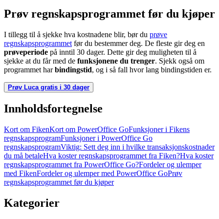
Prøv regnskapsprogrammet før du kjøper
I tillegg til å sjekke hva kostnadene blir, bør du
prøve
regnskapsprogrammet
før du bestemmer deg. De fleste gir deg en
prøveperiode
på inntil 30 dager. Dette gir deg muligheten til å
sjekke at du får med de
funksjonene du trenger
. Sjekk også om
programmet har
bindingstid
, og i så fall hvor lang bindingstiden er.
Prøv Luca gratis i 30 dager
Innholdsfortegnelse
Kort om Fiken
Kort om PowerOffice Go
Funksjoner i Fikens
regnskapsprogram
Funksjoner i PowerOffice Go
regnskapsprogram
Viktig: Sett deg inn i hvilke transaksjonskostnader
du må betale
Hva koster regnskapsprogrammet fra Fiken?
Hva koster
regnskapsprogrammet fra PowerOffice Go?
Fordeler og ulemper
med Fiken
Fordeler og ulemper med PowerOffice Go
Prøv
regnskapsprogrammet før du kjøper
Kategorier