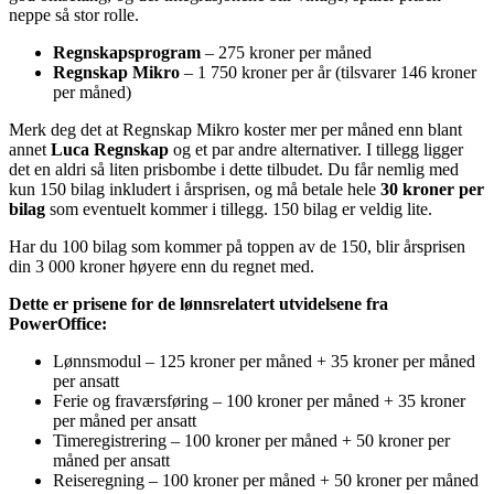
neppe så stor rolle.
Regnskapsprogram
– 275 kroner per måned
Regnskap Mikro
– 1 750 kroner per år (tilsvarer 146 kroner
per måned)
Merk deg det at Regnskap Mikro koster mer per måned enn blant
annet
Luca Regnskap
og et par andre alternativer. I tillegg ligger
det en aldri så liten prisbombe i dette tilbudet. Du får nemlig med
kun 150 bilag inkludert i årsprisen, og må betale hele
30 kroner per
bilag
som eventuelt kommer i tillegg. 150 bilag er veldig lite.
Har du 100 bilag som kommer på toppen av de 150, blir årsprisen
din 3 000 kroner høyere enn du regnet med.
Dette er prisene for de lønnsrelatert utvidelsene fra
PowerOffice:
Lønnsmodul – 125 kroner per måned + 35 kroner per måned
per ansatt
Ferie og fraværsføring – 100 kroner per måned + 35 kroner
per måned per ansatt
Timeregistrering – 100 kroner per måned + 50 kroner per
måned per ansatt
Reiseregning – 100 kroner per måned + 50 kroner per måned