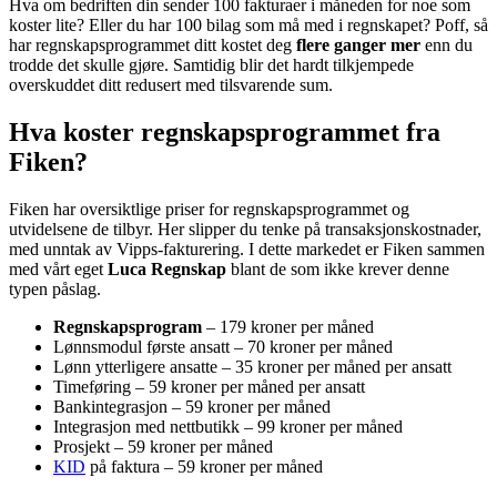
Hva om bedriften din sender 100 fakturaer i måneden for noe som
koster lite? Eller du har 100 bilag som må med i regnskapet? Poff, så
har regnskapsprogrammet ditt kostet deg
flere ganger mer
enn du
trodde det skulle gjøre. Samtidig blir det hardt tilkjempede
overskuddet ditt redusert med tilsvarende sum.
Hva koster regnskapsprogrammet fra
Fiken?
Fiken har oversiktlige priser for regnskapsprogrammet og
utvidelsene de tilbyr. Her slipper du tenke på transaksjonskostnader,
med unntak av Vipps-fakturering. I dette markedet er Fiken sammen
med vårt eget
Luca Regnskap
blant de som ikke krever denne
typen påslag.
Regnskapsprogram
– 179 kroner per måned
Lønnsmodul første ansatt – 70 kroner per måned
Lønn ytterligere ansatte – 35 kroner per måned per ansatt
Timeføring – 59 kroner per måned per ansatt
Bankintegrasjon – 59 kroner per måned
Integrasjon med nettbutikk – 99 kroner per måned
Prosjekt – 59 kroner per måned
KID
på faktura – 59 kroner per måned