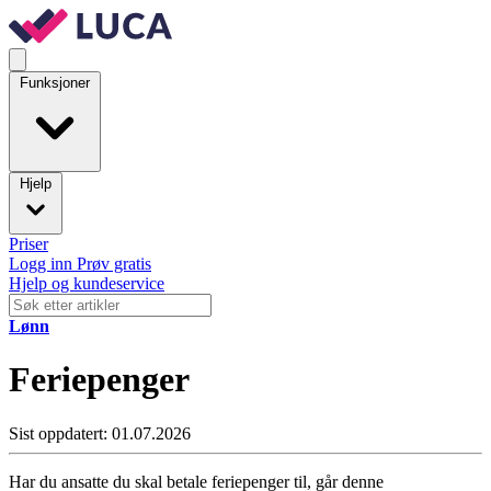
Funksjoner
Hjelp
Priser
Logg inn
Prøv gratis
Hjelp og kundeservice
Lønn
Feriepenger
Sist oppdatert: 01.07.2026
Har du ansatte du skal betale feriepenger til, går denne