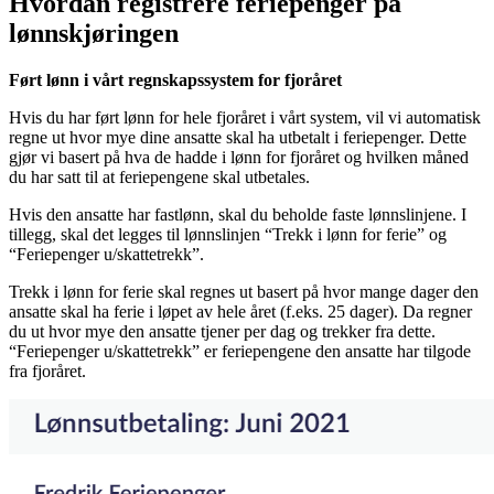
Hvordan registrere feriepenger på
lønnskjøringen
Ført lønn i vårt regnskapssystem for fjoråret
Hvis du har ført lønn for hele fjoråret i vårt system, vil vi automatisk
regne ut hvor mye dine ansatte skal ha utbetalt i feriepenger. Dette
gjør vi basert på hva de hadde i lønn for fjoråret og hvilken måned
du har satt til at feriepengene skal utbetales.
Hvis den ansatte har fastlønn, skal du beholde faste lønnslinjene. I
tillegg, skal det legges til lønnslinjen “Trekk i lønn for ferie” og
“Feriepenger u/skattetrekk”.
Trekk i lønn for ferie skal regnes ut basert på hvor mange dager den
ansatte skal ha ferie i løpet av hele året (f.eks. 25 dager). Da regner
du ut hvor mye den ansatte tjener per dag og trekker fra dette.
“Feriepenger u/skattetrekk” er feriepengene den ansatte har tilgode
fra fjoråret.