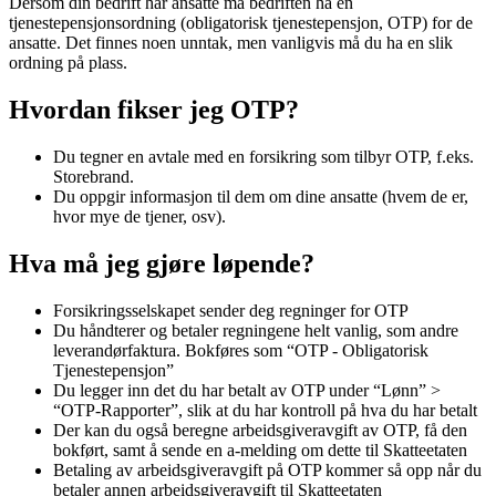
Dersom din bedrift har ansatte må bedriften ha en
tjenestepensjonsordning (obligatorisk tjenestepensjon, OTP) for de
ansatte. Det finnes noen unntak, men vanligvis må du ha en slik
ordning på plass.
Hvordan fikser jeg OTP?
Du tegner en avtale med en forsikring som tilbyr OTP, f.eks.
Storebrand.
Du oppgir informasjon til dem om dine ansatte (hvem de er,
hvor mye de tjener, osv).
Hva må jeg gjøre løpende?
Forsikringsselskapet sender deg regninger for OTP
Du håndterer og betaler regningene helt vanlig, som andre
leverandørfaktura. Bokføres som “OTP - Obligatorisk
Tjenestepensjon”
Du legger inn det du har betalt av OTP under “Lønn” >
“OTP-Rapporter”, slik at du har kontroll på hva du har betalt
Der kan du også beregne arbeidsgiveravgift av OTP, få den
bokført, samt å sende en a-melding om dette til Skatteetaten
Betaling av arbeidsgiveravgift på OTP kommer så opp når du
betaler annen arbeidsgiveravgift til Skatteetaten