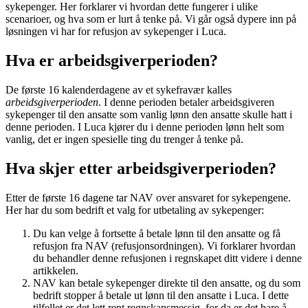
sykepenger. Her forklarer vi hvordan dette fungerer i ulike
scenarioer, og hva som er lurt å tenke på. Vi går også dypere inn på
løsningen vi har for refusjon av sykepenger i Luca.
Hva er arbeidsgiverperioden?
De første 16 kalenderdagene av et sykefravær kalles
arbeidsgiverperioden
. I denne perioden betaler arbeidsgiveren
sykepenger til den ansatte som vanlig lønn den ansatte skulle hatt i
denne perioden. I Luca kjører du i denne perioden lønn helt som
vanlig, det er ingen spesielle ting du trenger å tenke på.
Hva skjer etter arbeidsgiverperioden?
Etter de første 16 dagene tar NAV over ansvaret for sykepengene.
Her har du som bedrift et valg for utbetaling av sykepenger:
Du kan velge å fortsette å betale lønn til den ansatte og få
refusjon fra NAV (refusjonsordningen). Vi forklarer hvordan
du behandler denne refusjonen i regnskapet ditt videre i denne
artikkelen.
NAV kan betale sykepenger direkte til den ansatte, og du som
bedrift stopper å betale ut lønn til den ansatte i Luca. I dette
tilfellet er det lett rent regnskapsmessig, for da er det bare å