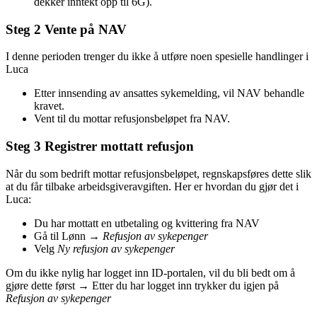
dekker inntekt opp til 6G).
Steg 2 Vente på NAV
I denne perioden trenger du ikke å utføre noen spesielle handlinger i
Luca
Etter innsending av ansattes sykemelding, vil NAV behandle
kravet.
Vent til du mottar refusjonsbeløpet fra NAV.
Steg 3 Registrer mottatt refusjon
Når du som bedrift mottar refusjonsbeløpet, regnskapsføres dette slik
at du får tilbake arbeidsgiveravgiften. Her er hvordan du gjør det i
Luca:
Du har mottatt en utbetaling og kvittering fra NAV
Gå til Lønn →
Refusjon av sykepenger
Velg
Ny refusjon av sykepenger
Om du ikke nylig har logget inn ID-portalen, vil du bli bedt om å
gjøre dette først → Etter du har logget inn trykker du igjen på
Refusjon av sykepenger